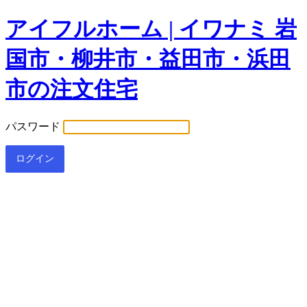
アイフルホーム | イワナミ 岩
国市・柳井市・益田市・浜田
市の注文住宅
パスワード