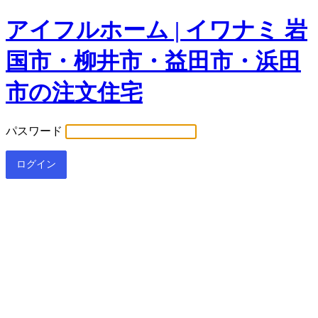
アイフルホーム | イワナミ 岩
国市・柳井市・益田市・浜田
市の注文住宅
パスワード