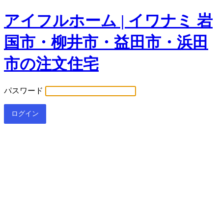
アイフルホーム | イワナミ 岩
国市・柳井市・益田市・浜田
市の注文住宅
パスワード