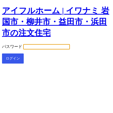
アイフルホーム | イワナミ 岩
国市・柳井市・益田市・浜田
市の注文住宅
パスワード