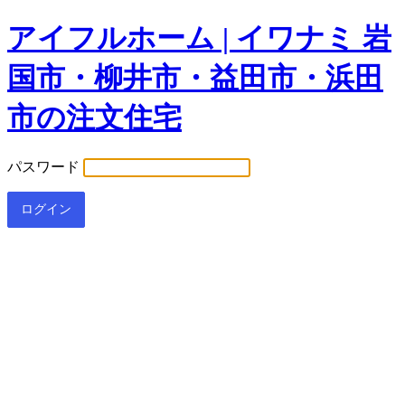
アイフルホーム | イワナミ 岩
国市・柳井市・益田市・浜田
市の注文住宅
パスワード