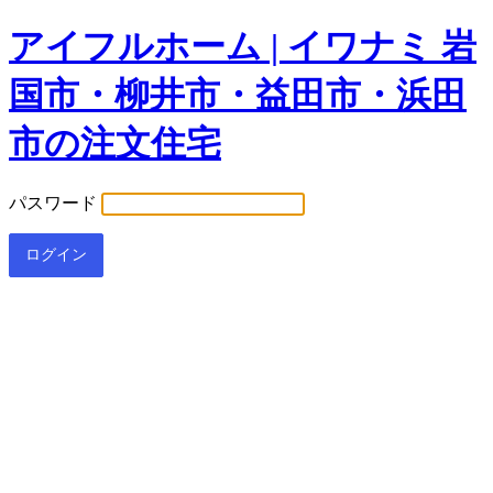
アイフルホーム | イワナミ 岩
国市・柳井市・益田市・浜田
市の注文住宅
パスワード